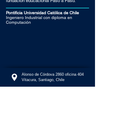
fundación educacional Paso a Paso.
Pontificia Universidad Católica de Chile
Ingeniero Industrial con diploma en
Computación
Alonso de Córdova 2860 oficina 404
Vitacura, Santiago, Chile
+56 22 887 8980‬
info@summapartners.com