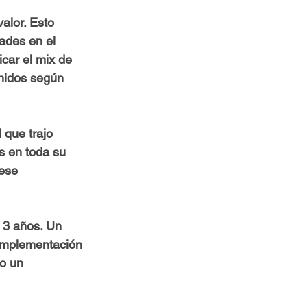
valor
. Esto 
ades en el 
icar el mix de 
inidos según 
 que trajo 
s en toda su 
ese 
e 3 años
. Un 
 implementación 
o un 