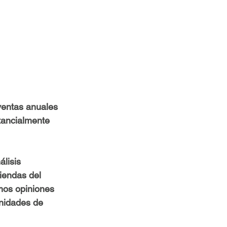
ventas anuales 
tancialmente 
lisis 
iendas del 
mos opiniones 
unidades de 