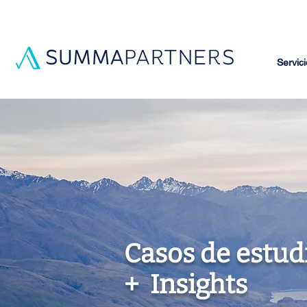
Servici
Casos de estud
​+ Insights