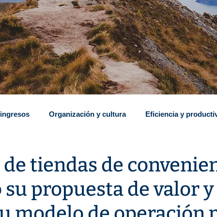
 ingresos
Organización y cultura
Eficiencia y producti
ación y rentabilización
Insights
Recruiting
de tiendas de convenie
 su propuesta de valor y
 M&A
Presupuesto Base Cero (ZBB)
Implementación
u modelo de operación 