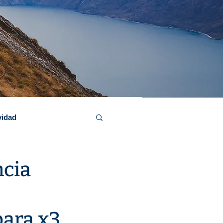
vidad
ncia
para x3