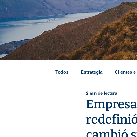
Todos
Estrategia
Clientes e
2 min de lectura
Digital y analítica
Transform
Empresa 
redefinió
Reestructuraciones financieras
cambió s