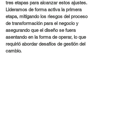
tres etapas para alcanzar estos ajustes. 
Lideramos de forma activa la primera 
etapa, mitigando los riesgos del proceso 
de transformación para el negocio y 
asegurando que el diseño se fuera 
asentando en la forma de operar, lo que 
requirió abordar desafíos de gestión del 
cambio.
Así, hoy día, esta empresa está en un 
camino de crecimiento.
Si
 tu empresa está evaluando trabajar en 
una estrategia de crecimiento y 
rentabilización con miras a alcanzar su 
máximo potencial,
contáctanos
.
Casos de éxito
Transporte y logística
Estrategia