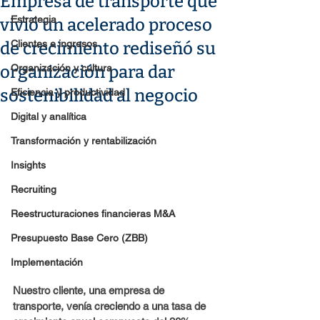
Empresa de transporte que
Estrategia
vivió un acelerado proceso
Clientes e ingresos
de crecimiento rediseñó su
organización para dar
Organización y cultura
sostenibilidad al negocio
Eficiencia y productividad
Digital y analítica
Transformación y rentabilización
Insights
Recruiting
Reestructuraciones financieras M&A
Presupuesto Base Cero (ZBB)
Implementación
Nuestro cliente, una empresa de 
transporte, venía creciendo a una tasa de 