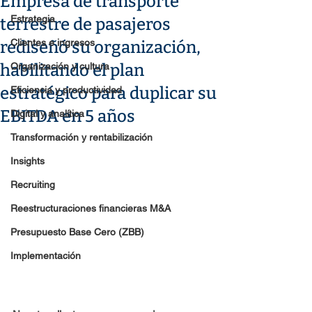
Empresa de transporte
Estrategia
terrestre de pasajeros
Clientes e ingresos
rediseñó su organización,
habilitando el plan
Organización y cultura
estratégico para duplicar su
Eficiencia y productividad
EBITDA en 5 años
Digital y analítica
Transformación y rentabilización
Insights
Recruiting
Reestructuraciones financieras M&A
Presupuesto Base Cero (ZBB)
Implementación